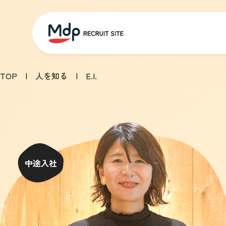
TOP
|
人を知る
| E.I.
中途入社