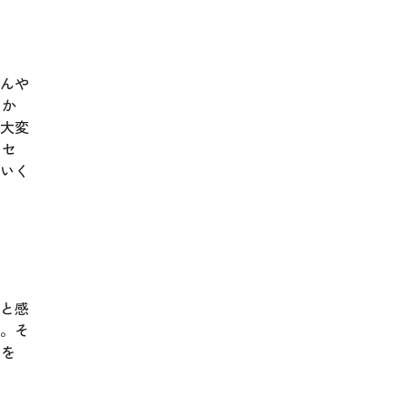
んや
こか
番大変
ロセ
いく
と感
。そ
とを