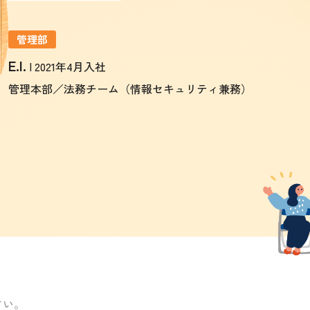
管理部
E.I.
| 2021年4月入社
管理本部／法務チーム（情報セキュリティ兼務）
さい。